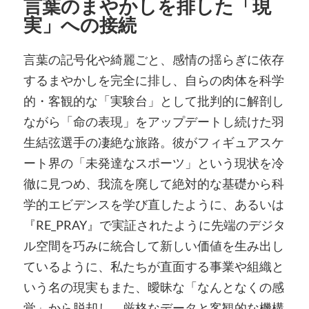
言葉のまやかしを排した「現
実」への接続
言葉の記号化や綺麗ごと、感情の揺らぎに依存
するまやかしを完全に排し、自らの肉体を科学
的・客観的な「実験台」として批判的に解剖し
ながら「命の表現」をアップデートし続けた羽
生結弦選手の凄絶な旅路。彼がフィギュアスケ
ート界の「未発達なスポーツ」という現状を冷
徹に見つめ、我流を廃して絶対的な基礎から科
学的エビデンスを学び直したように、あるいは
『RE_PRAY』で実証されたように先端のデジタ
ル空間を巧みに統合して新しい価値を生み出し
ているように、私たちが直面する事業や組織と
いう名の現実もまた、曖昧な「なんとなくの感
覚」から脱却し、厳格なデータと客観的な機構