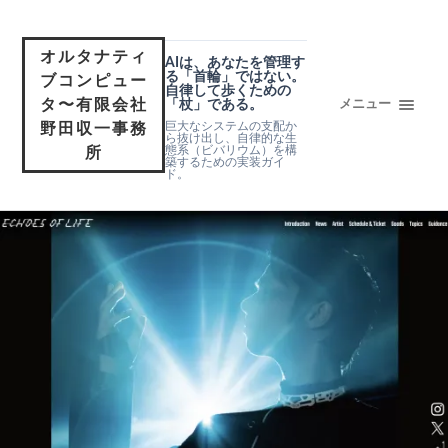
オルタナティ
AIは、あなたを管理す
る「首輪」ではない。
ブコンピュー
自律して歩くための
タ〜有限会社
「杖」である。
メニュー
巨大なシステムの支配か
野田収一事務
ら抜け出し、自律的な生
態系（ビバリウム）を構
所
築するための実装ガイ
ド。