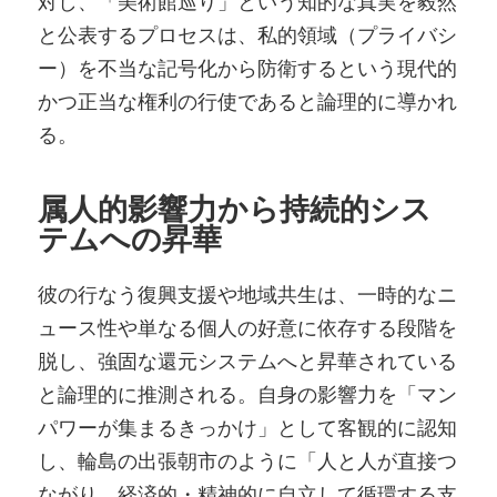
対し、「美術館巡り」という知的な真実を毅然
と公表するプロセスは、私的領域（プライバシ
ー）を不当な記号化から防衛するという現代的
かつ正当な権利の行使であると論理的に導かれ
る。
属人的影響力から持続的シス
テムへの昇華
彼の行なう復興支援や地域共生は、一時的なニ
ュース性や単なる個人の好意に依存する段階を
脱し、強固な還元システムへと昇華されている
と論理的に推測される。自身の影響力を「マン
パワーが集まるきっかけ」として客観的に認知
し、輪島の出張朝市のように「人と人が直接つ
ながり、経済的・精神的に自立して循環する支