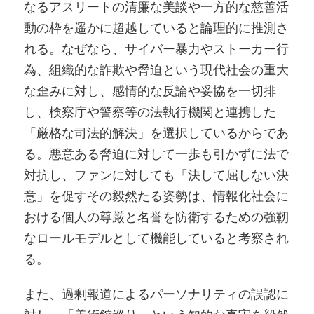
なるアスリートの清廉な美談や一方的な慈善活
動の枠を遥かに超越していると論理的に推測さ
れる。なぜなら、サイバー暴力やストーカー行
為、組織的な詐欺や脅迫という現代社会の重大
な歪みに対し、感情的な反論や妥協を一切排
し、検察庁や警察等の法執行機関と連携した
「厳格な司法的解決」を選択しているからであ
る。悪意ある脅迫に対して一歩も引かずに法で
対抗し、ファンに対しても「決して屈しない決
意」を促すその毅然たる姿勢は、情報化社会に
おける個人の尊厳と名誉を防衛するための強靭
なロールモデルとして機能していると考察され
る。
また、過剰報道によるパーソナリティの誤認に