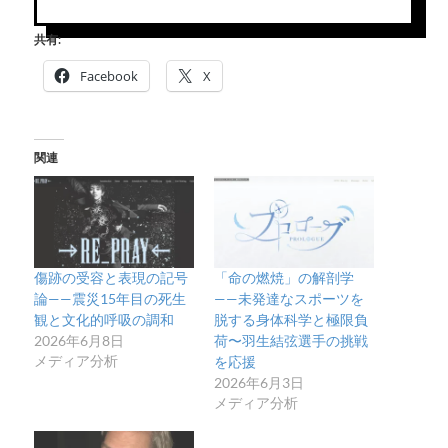
共有:
Facebook
X
関連
傷跡の受容と表現の記号
「命の燃焼」の解剖学
論——震災15年目の死生
——未発達なスポーツを
観と文化的呼吸の調和
脱する身体科学と極限負
2026年6月8日
荷〜羽生結弦選手の挑戦
メディア分析
を応援
2026年6月3日
メディア分析