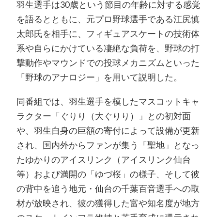
羽生選手は30歳という節目の年齢に対する感覚
を語るとともに、元プロ野球選手である江尻慎
太郎氏を相手に、フィギュアスケートの技術体
系や自らにかけている凄絶な負荷を、野球の打
撃動作やマウンドでの投球メカニズムといった
「野球のアナロジー」を用いて説明した。
同番組では、羽生選手を模したマスコットキャ
ラクター「ぐりり（大ぐりり）」との初対面
や、羽生自身の巨額の寄付によって設備が更新
され、国内外からファンが集う「聖地」となっ
たゆかりのアイスリンク（アイスリンク仙台
等）および満開の「ゆづ桜」の様子、そして彼
の背中を追う地元・仙台の千葉百音選手への取
材が放映され、彼の獲得した富や知名度が地方