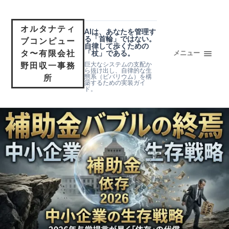
オルタナティ
AIは、あなたを管理す
る「首輪」ではない。
ブコンピュー
自律して歩くための
タ〜有限会社
「杖」である。
メニュー
巨大なシステムの支配か
野田収一事務
ら抜け出し、自律的な生
態系（ビバリウム）を構
所
築するための実装ガイ
ド。