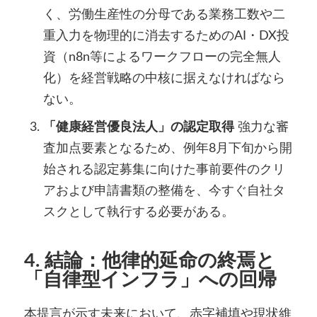
く、労働生産性の分母である業務工数や二
重入力を物理的に消去するためのAI・DX投
資（n8n等によるワークフローの完全無人
化）を経営戦略の中核に据えなければなら
ない。
「健康経営優良法人」の認定取得
強力な審
査加点要素となるため、例年8月下旬から開
始される認定募集に向けた事前要件のクリ
アおよび申請書類の整備を、今すぐ自社タ
スクとして執行する必要がある。
4. 結論：他律的延命の終焉と
「自律型インフラ」への回帰
本提言が示す未来において、赤字補填や現状維