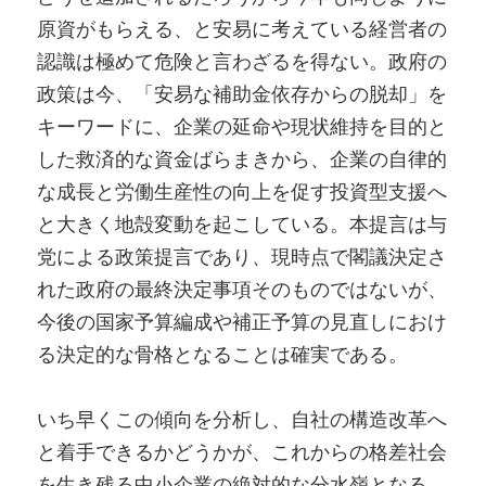
原資がもらえる、と安易に考えている経営者の
認識は極めて危険と言わざるを得ない。政府の
政策は今、「安易な補助金依存からの脱却」を
キーワードに、企業の延命や現状維持を目的と
した救済的な資金ばらまきから、企業の自律的
な成長と労働生産性の向上を促す投資型支援へ
と大きく地殻変動を起こしている。本提言は与
党による政策提言であり、現時点で閣議決定さ
れた政府の最終決定事項そのものではないが、
今後の国家予算編成や補正予算の見直しにおけ
る決定的な骨格となることは確実である。
いち早くこの傾向を分析し、自社の構造改革へ
と着手できるかどうかが、これからの格差社会
を生き残る中小企業の絶対的な分水嶺となる。