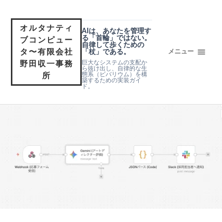
オルタナティ
AIは、あなたを管理す
る「首輪」ではない。
ブコンピュー
自律して歩くための
タ〜有限会社
「杖」である。
メニュー
巨大なシステムの支配か
野田収一事務
ら抜け出し、自律的な生
態系（ビバリウム）を構
所
築するための実装ガイ
ド。