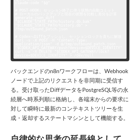
claude-code "$@"

# POST-HOOK: セッション終了に伴う状態の自動コミット

# ローカルのバックアップと現在の状態を比較し差分を計算

generate_json_diff 
"$CLAUDE_STATE_PATH/history.db.bak" 
"$CLAUDE_STATE_PATH/history.db" > 
/tmp/outbound_patch.json

# CodexへDiffをプッシュし、セッションロックを直ちに解放

curl -s -X POST -H "Content-Type: 
application/json" -d @/tmp/outbound_patch.json 
"$CODEX_API_GATEWAY/push?device=$DEVICE_IDENTITY"

curl -s -X DELETE "$CODEX_API_GATEWAY/lock?
バックエンドのn8nワークフローは、Webhook
ノードで上記のリクエストを非同期に受信す
る。受け取ったDiffデータをPostgreSQL等の永
続層へ時系列順に格納し、各端末からの要求に
対して瞬時に最新のコンテキストツリーを生
成・返却するステートマシンとして機能する。
自律的な思考の延長線として