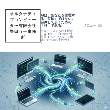
オルタナティ
AIは、あなたを管理す
る「首輪」ではない。
ブコンピュー
自律して歩くための
タ〜有限会社
「杖」である。
メニュー
巨大なシステムの支配か
野田収一事務
ら抜け出し、自律的な生
態系（ビバリウム）を構
所
築するための実装ガイ
ド。