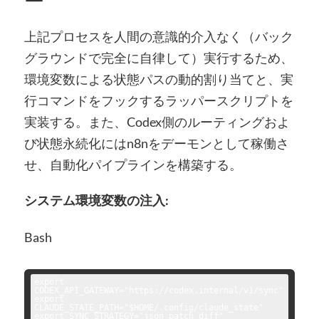
ー
上記プロセスを人間の意識的介入なく（バック
グラウンドで完全に自律して）実行するため、
環境変数による状態パスの動的割り当てと、実
行コマンドをフックするラッパースクリプトを
実装する。また、Codex側のルーティングおよ
び状態永続化にはn8nをデーモンとして稼働さ
せ、自動化パイプラインを構築する。
システム環境変数の注入:
Bash
export 
CODEX_API_GATEWAY="https://codex.internal/v1/sync"

export 
CLAUDE_STATE_PATH="$HOME/.config/claude_state"

export SYNC_STRATEGY="json_patch_diff"
