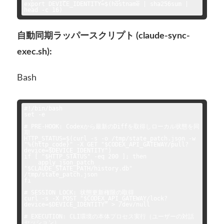
export DEVICE_IDENTITY=$(hostname | sha256sum | 
自動同期ラッパースクリプト (claude-sync-
exec.sh):
Bash
#!/bin/bash

set -e

# PRE-HOOK: Codexから最新のDiffを取得しローカル状態を同
期

HTTP_STATUS=$(curl -s -o /tmp/state_patch.json -w 
"%{http_code}" -X GET "$CODEX_API_GATEWAY/pull?
device=$DEVICE_IDENTITY")

if [ "$HTTP_STATUS" -eq 200 ]; then

    apply_json_patch 
"$CLAUDE_STATE_PATH/history.db" 
/tmp/state_patch.json

fi

# SESSION LOCK: 状態更新権限の取得

curl -s -X POST "$CODEX_API_GATEWAY/lock?
device=$DEVICE_IDENTITY" > /dev/null

# EXECUTION: CLI環境の本体プロセス実行（ユーザーの対話
セッション）
