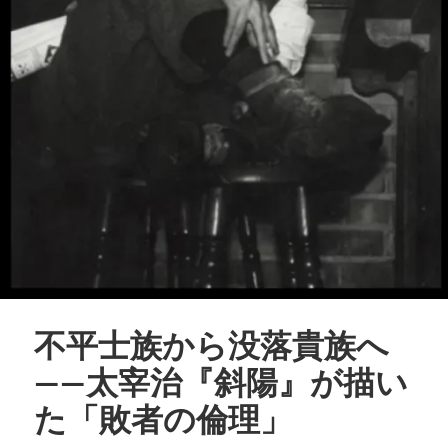
不平士族から没落貴族へ
――太宰治『斜陽』が描い
た「敗者の倫理」