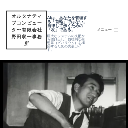
オルタナティ
AIは、あなたを管理す
る「首輪」ではない。
ブコンピュー
自律して歩くための
タ〜有限会社
「杖」である。
メニュー
巨大なシステムの支配か
野田収一事務
ら抜け出し、自律的な生
態系（ビバリウム）を構
所
築するための実装ガイ
ド。