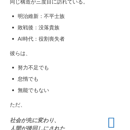
同じ構造が三度目に訪れている。
明治維新：不平士族
敗戦後：没落貴族
AI時代：役割喪失者
彼らは、
努力不足でも
怠惰でも
無能でもない
ただ、
社会が先に変わり、
人間が後回しにされた