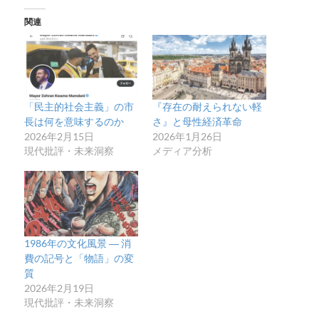
関連
「民主的社会主義」の市
『存在の耐えられない軽
長は何を意味するのか
さ』と母性経済革命
2026年2月15日
2026年1月26日
現代批評・未来洞察
メディア分析
1986年の文化風景 ― 消
費の記号と「物語」の変
質
2026年2月19日
現代批評・未来洞察