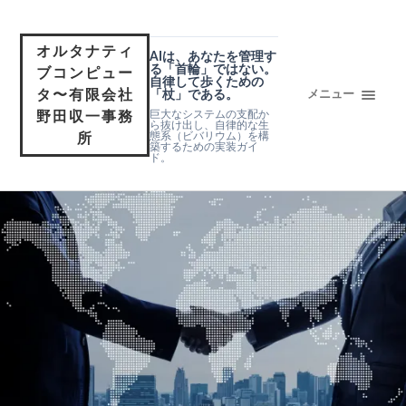
オルタナティ
AIは、あなたを管理す
る「首輪」ではない。
ブコンピュー
自律して歩くための
タ〜有限会社
「杖」である。
メニュー
巨大なシステムの支配か
野田収一事務
ら抜け出し、自律的な生
態系（ビバリウム）を構
所
築するための実装ガイ
ド。