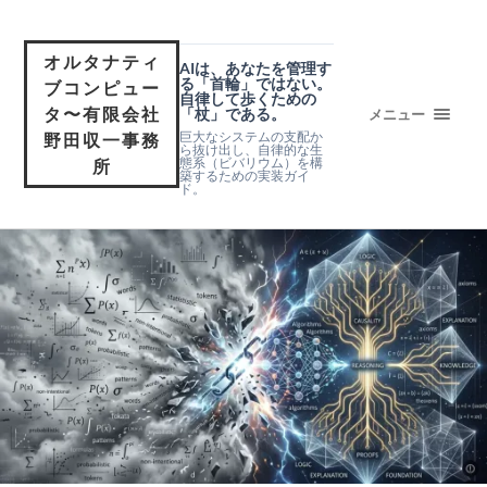
オルタナティ
AIは、あなたを管理す
る「首輪」ではない。
ブコンピュー
自律して歩くための
タ〜有限会社
「杖」である。
メニュー
巨大なシステムの支配か
野田収一事務
ら抜け出し、自律的な生
態系（ビバリウム）を構
所
築するための実装ガイ
ド。