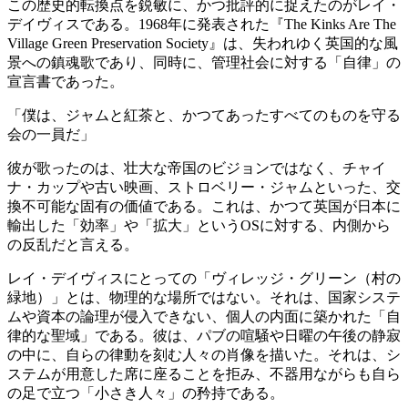
この歴史的転換点を鋭敏に、かつ批評的に捉えたのがレイ・
デイヴィスである。1968年に発表された『The Kinks Are The
Village Green Preservation Society』は、失われゆく英国的な風
景への鎮魂歌であり、同時に、管理社会に対する「自律」の
宣言書であった。
「僕は、ジャムと紅茶と、かつてあったすべてのものを守る
会の一員だ」
彼が歌ったのは、壮大な帝国のビジョンではなく、チャイ
ナ・カップや古い映画、ストロベリー・ジャムといった、交
換不可能な固有の価値である。これは、かつて英国が日本に
輸出した「効率」や「拡大」というOSに対する、内側から
の反乱だと言える。
レイ・デイヴィスにとっての「ヴィレッジ・グリーン（村の
緑地）」とは、物理的な場所ではない。それは、国家システ
ムや資本の論理が侵入できない、個人の内面に築かれた「自
律的な聖域」である。彼は、パブの喧騒や日曜の午後の静寂
の中に、自らの律動を刻む人々の肖像を描いた。それは、シ
ステムが用意した席に座ることを拒み、不器用ながらも自ら
の足で立つ「小さき人々」の矜持である。