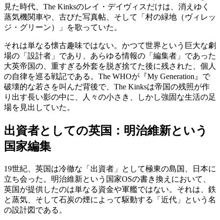
見た時代、The Kinksのレイ・デイヴィスだけは、消えゆく
蒸気機関車や、古びた写真帖、そして「村の緑地（ヴィレッ
ジ・グリーン）」を歌っていた。
それは単なる懐古趣味ではない。かつて世界という巨大な劇
場の「設計者」であり、あらゆる情報の「編集者」であった
大英帝国の、重すぎる外套を脱ぎ捨てた後に残された、個人
の自律を巡る戦記である。The WHOが『My Generation』で
破壊的な若さを叫んだ背後で、The Kinksは帝国の残照が作
り出す長い影の中に、人々の小さき、しかし強固な生活の足
場を見出していた。
出資者としての英国：明治維新という
国家編集
19世紀、英国は冷徹な「出資者」として極東の島国、日本に
立ち会った。明治維新という国家OSの書き換えにおいて、
英国が提供したのは単なる資金や軍艦ではない。それは、鉄
と蒸気、そして石炭の煙によって駆動する「近代」という名
の設計図である。