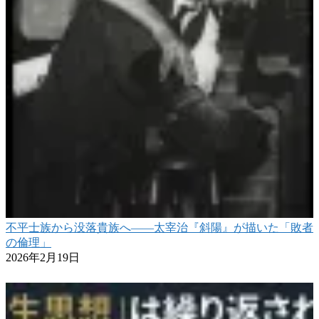
不平士族から没落貴族へ――太宰治『斜陽』が描いた「敗者
の倫理」
2026年2月19日