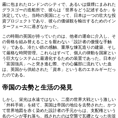
霧に包まれたロンドンのシティで、あるいは煤煙にまみれた
グラスゴーの造船所で、彼らは「世界をどう記述するか」を
決定していた。当時の英国にとって、日本は一つの壮大な投
資プロジェクトであり、彼らの価値観を輸出するためのイン
ターフェースに過ぎなかった。
この時期の英国が持っていたのは、他者の運命に介入し、そ
の骨格を組み替えることを厭わない「設計者の傲慢な手触
り」である。冷たい鉄の感触、重厚な煉瓦造りの建築、そし
て厳格な時間管理。これらはすべて、個人の律動を国家とい
う巨大なシステムに最適化するための装置であった。日本が
「富国強兵」へと突き進む際、その心臓部に流れていた血
は、英国から供給された「資本」という名のエネルギーだっ
たのである。
帝国の去勢と生活の発見
しかし、栄光は永遠ではない。二度の世界大戦という激しい
「外科手術」を経て、英国は帝国の地位を去勢された。かつ
て世界地図を赤く染めた設計者の手元からは、支配権という
名のペンが零れ落ち、残されたのは空襲で瓦礫となった街並