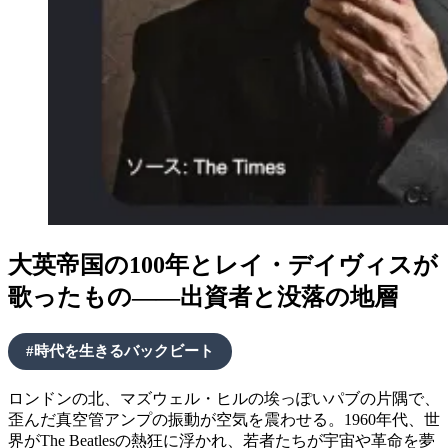
大英帝国の100年とレイ・デイヴィスが
歌ったもの——出資者と没落の地層
#時代を生きるバックビート
ロンドンの北、マズウェル・ヒルの埃っぽいパブの片隅で、
歪んだ真空管アンプの振動が空気を震わせる。1960年代、世
界がThe Beatlesの熱狂に浮かれ、若者たちが宇宙や革命を夢