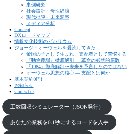
事例研究
社会設計・母性経済
現代批評・未来洞察
メディア分析
Concept
DXロードマップ
情報文化技術のビバリウム
ジョージ・オーウェルを愛読してきた
帝国の子として生まれ、支配者として苦悩する
『動物農場』徹底解剖 ― 革命の必然的腐敗
『1984』徹底解剖〜未来を予言したのではない
オーウェル思想の核心 ― 支配とは何か
基本契約0円!
お知らせ
Contact us
工数回収シミュレーター（JSON発行）
あなたの業務を0.1秒にするコードを入手