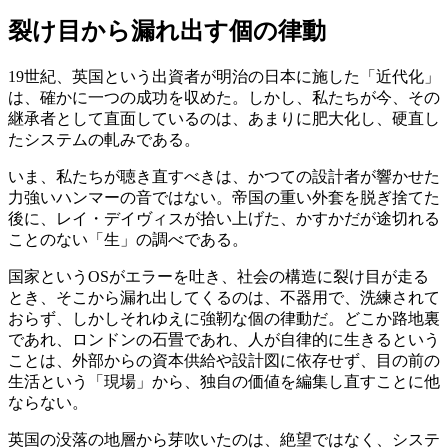
裂け目から漏れ出す個の律動
19世紀、英国という出資者が明治の日本に施した「近代化」
は、確かに一つの成功を収めた。しかし、私たちが今、その
継承者として直面しているのは、あまりに肥大化し、硬直し
たシステムの軋みである。
いま、私たちが聴き直すべきは、かつての設計者が響かせた
力強いハンマーの音ではない。帝国の重い外套を脱ぎ捨てた
後に、レイ・デイヴィスが拾い上げた、かすかだが途切れる
ことのない「生」の調べである。
国家というOSがエラーを吐き、社会の構造に裂け目が走る
とき、そこから漏れ出してくるのは、不器用で、洗練されて
おらず、しかしそれゆえに強靭な個の律動だ。どこか路地裏
であれ、ロンドンの石畳であれ、人が自律的に生きるという
ことは、外部からの資本供給や設計図に依存せず、目の前の
生活という「現場」から、独自の価値を編集し直すことに他
ならない。
英国の没落の地層から芽吹いたのは、絶望ではなく、システ