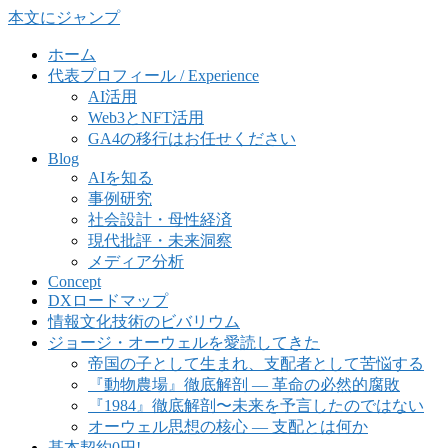
本文にジャンプ
ホーム
代表プロフィール / Experience
AI活用
Web3とNFT活用
GA4の移行はお任せください
Blog
AIを知る
事例研究
社会設計・母性経済
現代批評・未来洞察
メディア分析
Concept
DXロードマップ
情報文化技術のビバリウム
ジョージ・オーウェルを愛読してきた
帝国の子として生まれ、支配者として苦悩する
『動物農場』徹底解剖 ― 革命の必然的腐敗
『1984』徹底解剖〜未来を予言したのではない
オーウェル思想の核心 ― 支配とは何か
基本契約0円!