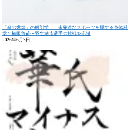
「命の燃焼」の解剖学——未発達なスポーツを脱する身体科
学と極限負荷〜羽生結弦選手の挑戦を応援
2026年6月3日