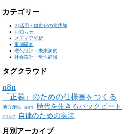
カテゴリー
AI活用・自動化の実践知
お知らせ
メディア分析
事例研究
現代批評・未来洞察
社会設計・母性経済
タグクラウド
n8n
「正義」のための仕様書をつくる
時代を生きるバックビート
地方創生
失敗学
自律のための実装
羽生結弦
月別アーカイブ