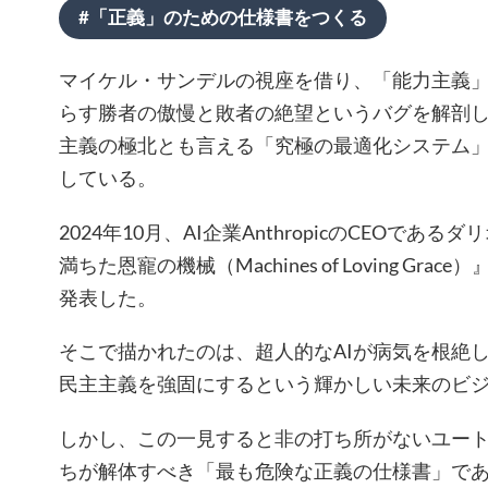
#「正義」のための仕様書をつくる
マイケル・サンデルの視座を借り、「能力主義
らす勝者の傲慢と敗者の絶望というバグを解剖
主義の極北とも言える「究極の最適化システム
している。
2024年10月、AI企業AnthropicのCEOで
満ちた恩寵の機械（Machines of Loving Gr
発表した。
そこで描かれたのは、超人的なAIが病気を根絶
民主主義を強固にするという輝かしい未来のビ
しかし、この一見すると非の打ち所がないユー
ちが解体すべき「最も危険な正義の仕様書」で