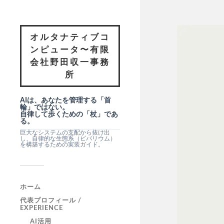
オルタナティブコ
ンピュータ〜有限
会社野田収一事務
所
AIは、あなたを管理する「首
輪」ではない。
自律して歩くための「杖」であ
る。
巨大なシステムの支配から抜け出
し、自律的な生態系（ビバリウム）
を構築するための実装ガイド。
ホーム
代表プロフィール /
EXPERIENCE
AI活用