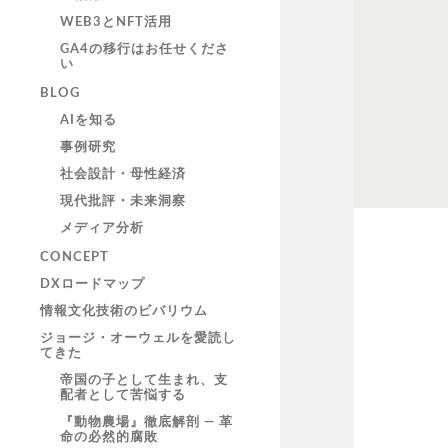
WEB3とNFT活用
GA4の移行はお任せくださ
い
BLOG
AIを知る
事例研究
社会設計・母性経済
現代批評・未来洞察
メディア分析
CONCEPT
DXロードマップ
情報文化技術のビバリウム
ジョージ・オーウェルを愛読し
てきた
帝国の子として生まれ、支
配者として苦悩する
『動物農場』徹底解剖 ― 革
命の必然的腐敗