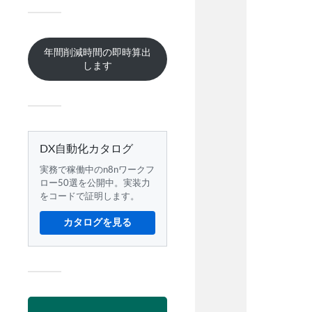
年間削減時間の即時算出
します
DX自動化カタログ
実務で稼働中のn8nワークフ
ロー50選を公開中。実装力
をコードで証明します。
カタログを見る