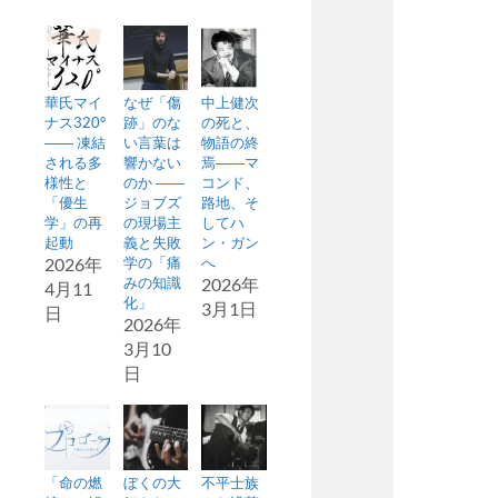
華氏マイ
なぜ「傷
中上健次
ナス320°
跡」のな
の死と、
―― 凍結
い言葉は
物語の終
される多
響かない
焉――マ
様性と
のか ――
コンド、
「優生
ジョブズ
路地、そ
学」の再
の現場主
してハ
起動
義と失敗
ン・ガン
2026年
学の「痛
へ
みの知識
2026年
4月11
化」
3月1日
日
2026年
3月10
日
「命の燃
ぼくの大
不平士族