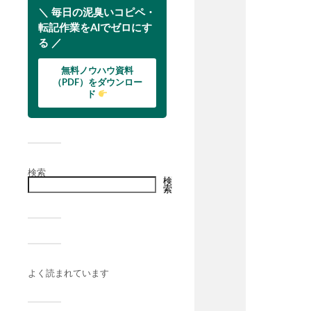
＼ 毎日の泥臭いコピペ・
転記作業をAIでゼロにす
る ／
無料ノウハウ資料
（PDF）をダウンロー
ド
検索
検
索
よく読まれています