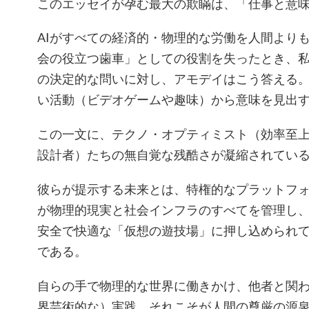
このエッセイが孕む最大の欺瞞は、「仕事と意
AIがすべての経済的・物理的な労働を人間より
会の役立つ歯車」としての役割を失ったとき、
の決定的な問いに対し、アモデイはこう答える
い活動（ビデオゲームや趣味）から意味を見出
この一文に、テクノ・オプティミスト（効率至
設計者）たちの無自覚な残酷さが凝縮されてい
彼らが提示する未来とは、特権的なプラットフ
が物理的現実と社会インフラのすべてを管理し
安全で快適な「仮想の遊技場」に押し込められ
である。
自らの手で物理的な世界に働きかけ、他者と関
界芸術的な）実践。それこそが人間の尊厳の源