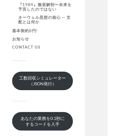
『1984』徹底解剖〜未来を
予言したのではない
オーウェル思想の核心 ― 支
配とは何か
基本契約0円!
お知らせ
CONTACT US
工数回収シミュレーター
（JSON発行）
あなたの業務を0.1秒に
するコードを入手