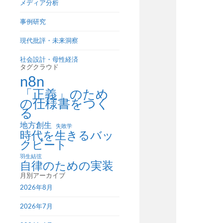
メディア分析
事例研究
現代批評・未来洞察
社会設計・母性経済
タグクラウド
n8n
「正義」のため
の仕様書をつく
る
地方創生
失敗学
時代を生きるバッ
クビート
羽生結弦
自律のための実装
月別アーカイブ
2026年8月
2026年7月