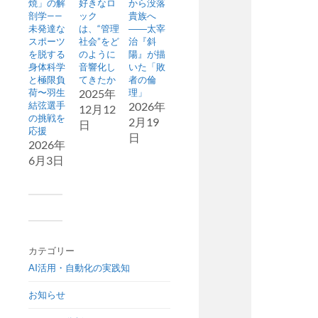
焼」の解
好きなロ
から没落
剖学——
ック
貴族へ
未発達な
は、“管理
――太宰
スポーツ
社会”をど
治『斜
を脱する
のように
陽』が描
身体科学
音響化し
いた「敗
と極限負
てきたか
者の倫
荷〜羽生
2025年
理」
結弦選手
2026年
12月12
の挑戦を
2月19
日
応援
日
2026年
6月3日
カテゴリー
AI活用・自動化の実践知
お知らせ