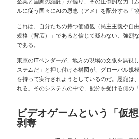
企業と国家の結託）が握り、その圧倒的な力（
ルに従う国々にAIの恩恵（アメ）を配分する「
これは、自分たちの持つ価値観（民主主義や自
規格（背広）」であると信じて疑わない、強烈
である。
東京のITベンダーが、地方の現場の文脈を無視
ステムだ」と押し付ける構図が、グローバル規
を持って実行されようとしているのだ。恩寵は
れる。そのシステムの中で、配分を受ける側の
ビデオゲームという「仮想
剥奪