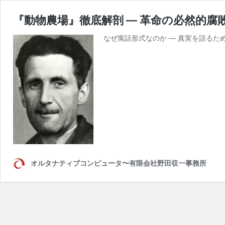
『動物農場』徹底解剖 ― 革命の必然的腐
なぜ寓話形式なのか ― 真実を語るため
オルタナティブコンピュータ〜有限会社野田収一事務所